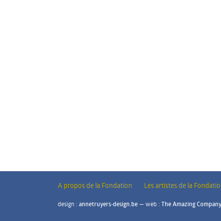
A propos
de la Fondation
Les artistes
de la Fondati
design :
annetruyers-design.be
— web :
The Amazing Compan