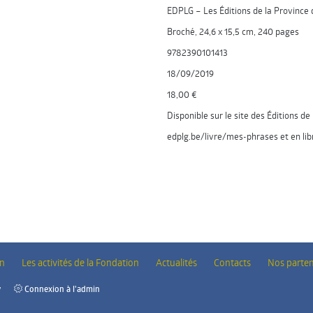
EDPLG – Les Éditions de la Province 
Broché, 24,6 x 15,5 cm, 240 pages
9782390101413
18/09/2019
18,00 €
Disponible sur le site des Éditions d
edplg.be/livre/mes-phrases et en lib
on
Les activités
de la Fondation
Actualités
Contacts
Nos parten
y
Connexion à l'admin