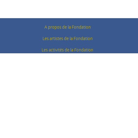
A propos
de la Fondation
Les artistes
de la Fondation
Les activités
de la Fondation
Actualités
Contacts
Nos partenaires
design :
annetruyers-design.be
— web :
The Amazing Company
Connexion à l'admin